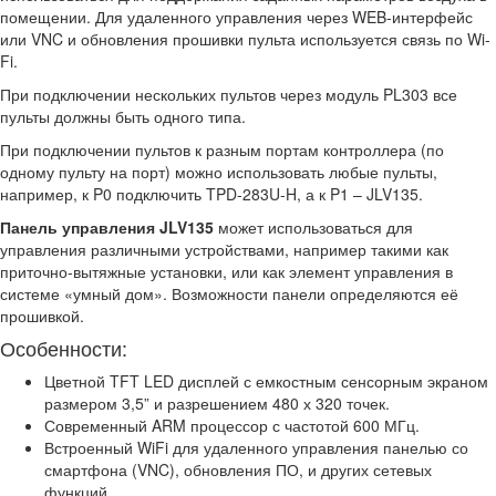
помещении. Для удаленного управления через WEB-интерфейс
или VNC и обновления прошивки пульта используется связь по Wi-
Fi.
При подключении нескольких пультов через модуль PL303 все
пульты должны быть одного типа.
При подключении пультов к разным портам контроллера (по
одному пульту на порт) можно использовать любые пульты,
например, к P0 подключить TPD-283U-H, а к P1 – JLV135.
Панель управления JLV135
может использоваться для
управления различными устройствами, например такими как
приточно-вытяжные установки, или как элемент управления в
системе «умный дом». Возможности панели определяются её
прошивкой.
Особенности:
Цветной TFT LED дисплей с емкостным сенсорным экраном
размером 3,5” и разрешением 480 х 320 точек.
Современный ARM процессор с частотой 600 МГц.
Встроенный WiFi для удаленного управления панелью со
смартфона (VNC), обновления ПО, и других сетевых
функций.