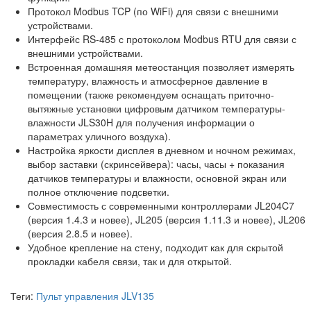
Протокол Modbus TCP (по WiFi) для связи с внешними
устройствами.
Интерфейс RS-485 с протоколом Modbus RTU для связи с
внешними устройствами.
Встроенная домашняя метеостанция позволяет измерять
температуру, влажность и атмосферное давление в
помещении (также рекомендуем оснащать приточно-
вытяжные установки цифровым датчиком температуры-
влажности JLS30H для получения информации о
параметрах уличного воздуха).
Настройка яркости дисплея в дневном и ночном режимах,
выбор заставки (скринсейвера): часы, часы + показания
датчиков температуры и влажности, основной экран или
полное отключение подсветки.
Совместимость с современными контроллерами JL204C7
(версия 1.4.3 и новее), JL205 (версия 1.11.3 и новее), JL206
(версия 2.8.5 и новее).
Удобное крепление на стену, подходит как для скрытой
прокладки кабеля связи, так и для открытой.
Теги:
Пульт управления JLV135