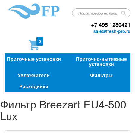
+7 495 1280421
sale@fresh-pro.ru
0
Приточные установки
Приточно-вытяжные
установки
Увлажнители
Фильтры
Расходники
Фильтр Breezart EU4-500
Lux